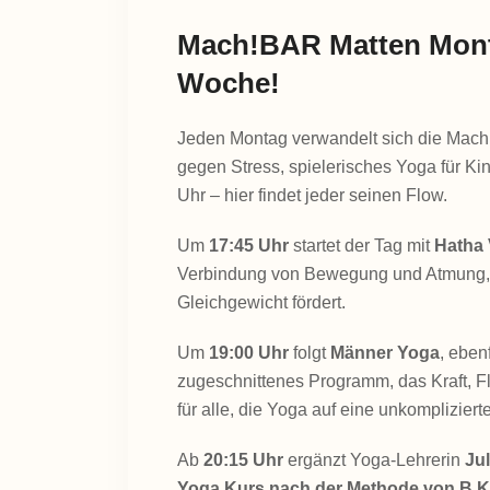
Mach!BAR Matten Monta
Woche!
Jeden Montag verwandelt sich die Mac
gegen Stress, spielerisches Yoga für Ki
Uhr – hier findet jeder seinen Flow.
Um
17:45 Uhr
startet der Tag mit
Hatha 
Verbindung von Bewegung und Atmung, d
Gleichgewicht fördert.
Um
19:00 Uhr
folgt
Männer Yoga
, eben
zugeschnittenes Programm, das Kraft, Fl
für alle, die Yoga auf eine unkomplizie
Ab
20:15 Uhr
ergänzt Yoga-Lehrerin
Ju
Yoga Kurs nach der Methode von B.K.