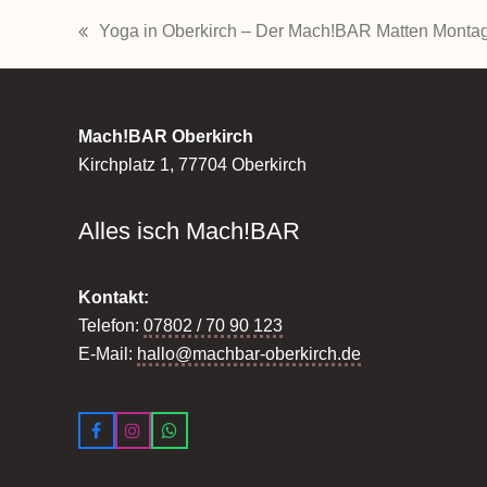
Yoga in Oberkirch – Der Mach!BAR Matten Monta
vorheriger
Beitrag:
Mach!BAR Oberkirch
Kirchplatz 1, 77704 Oberkirch
Alles isch Mach!BAR
Kontakt:
Telefon:
07802 / 70 90 123
E-Mail:
hallo@machbar-oberkirch.de
Facebook
Instagram
Whatsapp