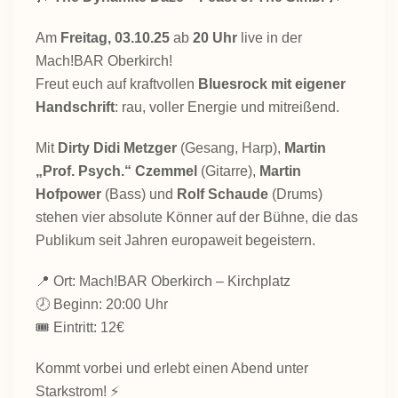
Am
Freitag, 03.10.25
ab
20 Uhr
live in der
Mach!BAR Oberkirch!
Freut euch auf kraftvollen
Bluesrock mit eigener
Handschrift
: rau, voller Energie und mitreißend.
Mit
Dirty Didi Metzger
(Gesang, Harp),
Martin
„Prof. Psych.“ Czemmel
(Gitarre),
Martin
Hofpower
(Bass) und
Rolf Schaude
(Drums)
stehen vier absolute Könner auf der Bühne, die das
Publikum seit Jahren europaweit begeistern.
📍 Ort: Mach!BAR Oberkirch – Kirchplatz
🕗 Beginn: 20:00 Uhr
🎟️ Eintritt: 12€
Kommt vorbei und erlebt einen Abend unter
Starkstrom! ⚡