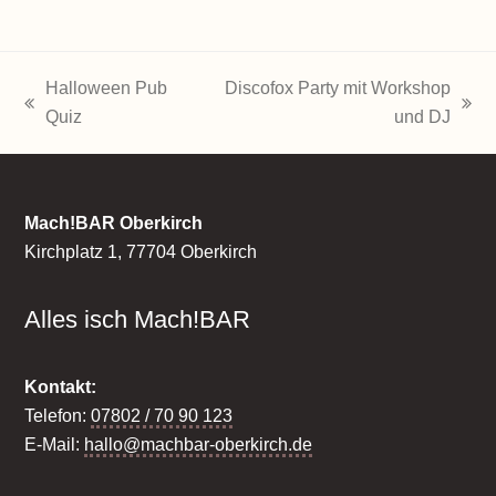
Halloween Pub
Discofox Party mit Workshop
vorheriger
Nächster
Quiz
und DJ
Beitrag:
Beitrag:
Mach!BAR Oberkirch
Kirchplatz 1, 77704 Oberkirch
Alles isch Mach!BAR
Kontakt:
Telefon:
07802 / 70 90 123
E-Mail:
hallo@machbar-oberkirch.de