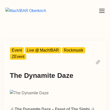
Event
Live @ Mach!BAR
Rockmusik
ZEvent
The Dynamite Daze
🎶
The Dynamite Daze – Feast of The Simbi
🎶